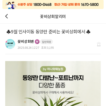
꽃비상회알리미
♣9월 인사이동 동양란 준비는 꽃비상회에서 ♣
꽃비상회맨
일반회원
2025.08.26 12:27
조회 3,195