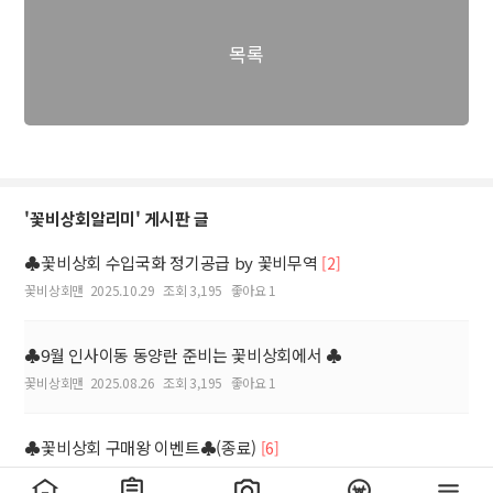
목록
'꽃비상회알리미' 게시판 글
♣꽃비상회 수입국화 정기공급 by 꽃비무역
[2]
꽃비상회맨
2025.10.29
조회 3,195
좋아요 1
♣9월 인사이동 동양란 준비는 꽃비상회에서 ♣
꽃비상회맨
2025.08.26
조회 3,195
좋아요 1
♣꽃비상회 구매왕 이벤트♣(종료)
[6]
꽃비상회맨
2025.08.01
조회 3,947
좋아요 5