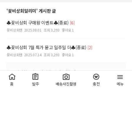
'꽃비상회알리미' 게시판 글
♣꽃비상회 구매왕 이벤트♣(종료)
[6]
꽃비상회맨
2025.08.01
조회 3,293
좋아요 1
♣꽃비상회 7월 특가 묻고 일주일 더♣(종료)
[2]
꽃비상회맨
2025.07.14
조회 3,293
좋아요 1
♣꽃비상회 7월 특가상품 안내♣(종료)
꽃비상회맨
2025.07.09
조회 3,293
좋아요 1
홈
발주
배송사진촬영
충전
메뉴
♣꽃비상회♣ 7월 핫딜이벤트! 조화류 우주특가!!(종료)
꽃비상회맨
2025.06.30
조회 2,173
좋아요 4
♣꽃비상회♣ 이번주 주말 축하 이걸로 준비하세요!(종료)
꽃비상회맨
2025.06.24
조회 1,603
좋아요 2