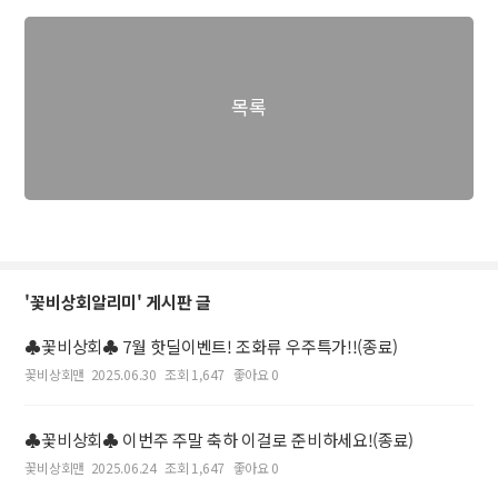
목록
'꽃비상회알리미' 게시판 글
♣꽃비상회♣ 7월 핫딜이벤트! 조화류 우주특가!!(종료)
꽃비상회맨
2025.06.30
조회 1,647
좋아요 0
♣꽃비상회♣ 이번주 주말 축하 이걸로 준비하세요!(종료)
꽃비상회맨
2025.06.24
조회 1,647
좋아요 0