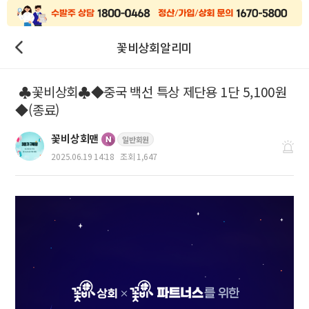
꽃비상회알리미
♣꽃비상회♣◆중국 백선 특상 제단용 1단 5,100원
◆(종료)
꽃비상회맨
일반회원
2025.06.19 14:18
조회 1,647