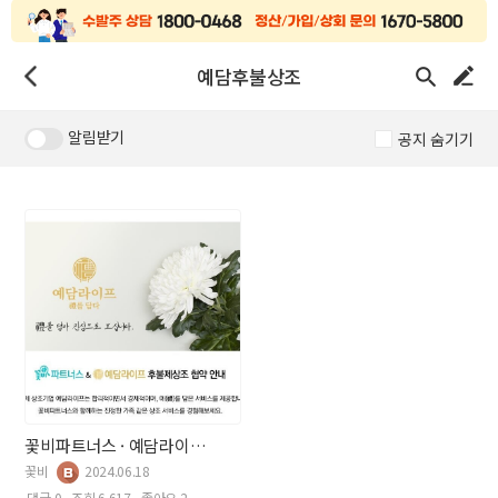
예담후불상조
알림받기
공지 숨기기
꽃비파트너스 · 예담라이프 후불상조 협약 안내
꽃비
2024.06.18
댓글 0
조회 6,617
좋아요 2