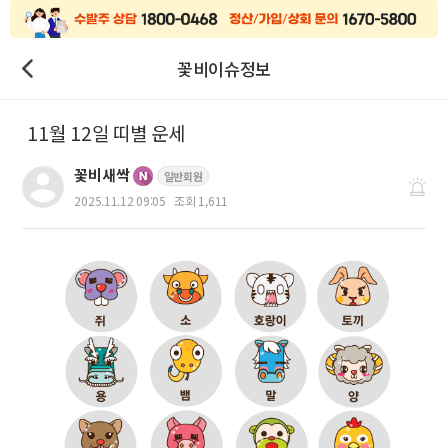
꽃비이슈정보
11월 12일 띠별 운세
꽃비새싹
일반회원
2025.11.12 09:05
조회 1,611