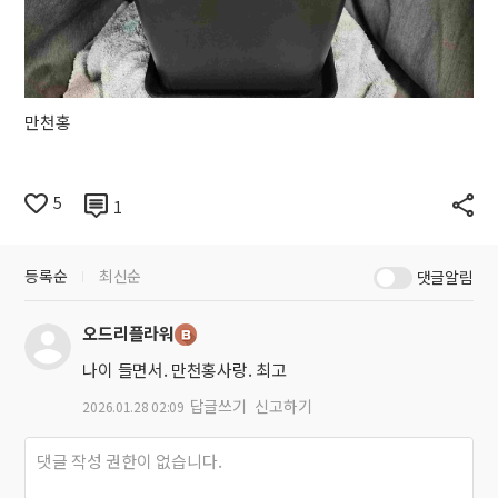
만천홍
5
1
등록순
최신순
댓글알림
오드리플라워
나이 들면서. 만천홍사랑. 최고
답글쓰기
신고하기
2026.01.28 02:09