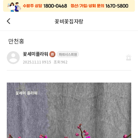
꽃비꽃집자랑
만천홍
꽃세미플라워
파트너스회원
2025.11.11 09:15
조회 962