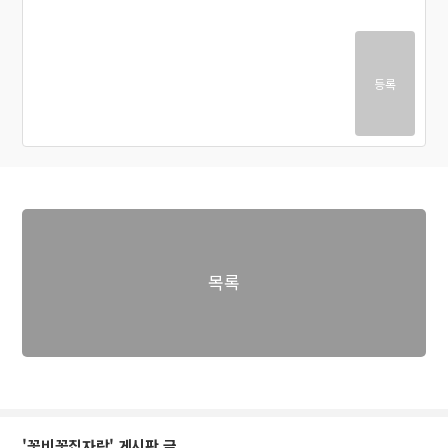
등록
목록
'꽃비꽃집자랑' 게시판 글